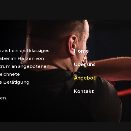
ist ein erstklassiges
Home
haber im Herzen von
Über uns
ktrum an angebotenen
zeichnete
Angebot
e Betätigung,
Kontakt
en.