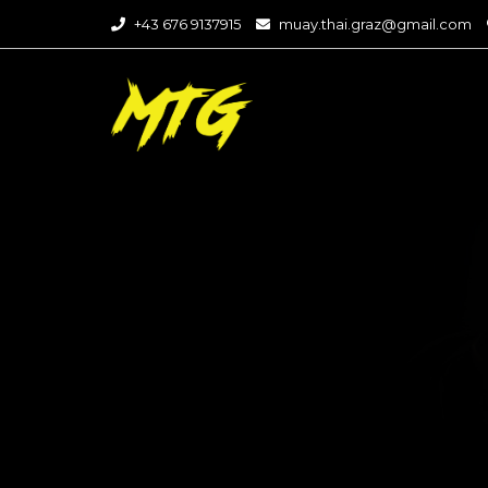
+43 676 9137915
muay.thai.graz@gmail.com