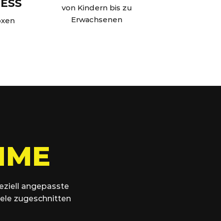
ESS
von Kindern bis zu
Erwachsenen
oxen
MME
eziell angepasste
Ziele zugeschnitten